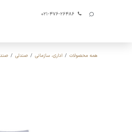
رف نظر و مشاهده محتوا
021-476-26486
صفحه اصلی
محصولات
تولید سفارشی
دانل
همه محصولات
اداری، سازمانی
صندلی
صندل