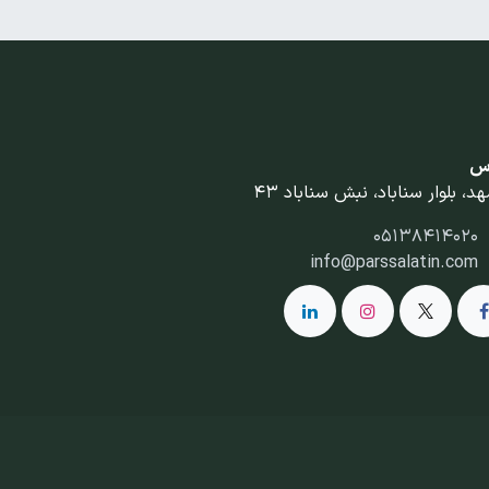
س
د، بلوار سناباد، نبش سناباد 43
05138414020
info@parssalatin.com