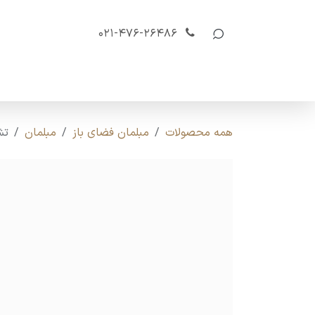
رف نظر و مشاهده محتوا
021-476-26486
صفحه اصلی
محصولات
تولید سفارشی
دانل
همه محصولات
مبلمان فضای باز
مبلمان
تشک