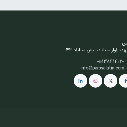
س
د، بلوار سناباد، نبش سناباد 43
05138414020
info@parssalatin.com