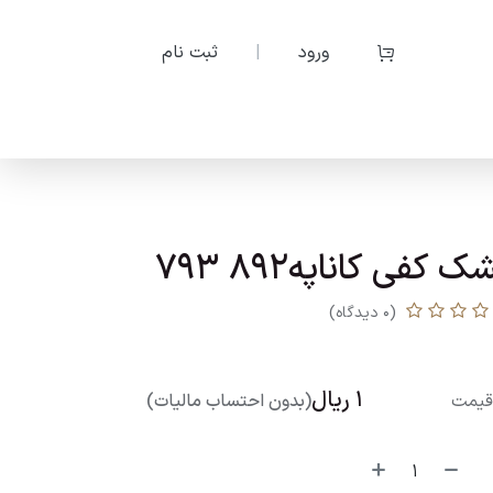
ورود
|
ثبت نام
ک کفی کاناپه892 793
(0 دیدگاه)
1
ریال
یمت
(بدون احتساب مالیات)