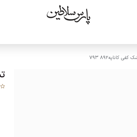
ودها
درباره ما
تماس با ما
 کفی کاناپه892 793
تش
ق